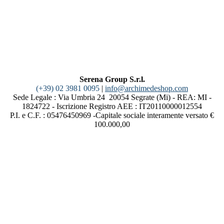
Serena Group S.r.l.
(+39) 02 3981 0095
|
info@archimedeshop.com
Sede Legale : Via Umbria 24 20054 Segrate (Mi) - REA: MI -
1824722 - Iscrizione Registro AEE : IT20110000012554
P.I. e C.F. : 05476450969 -Capitale sociale interamente versato €
100.000,00