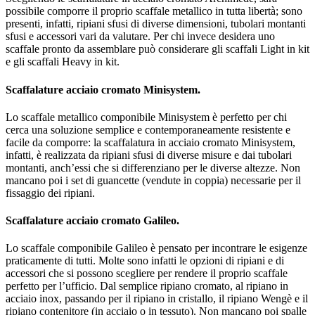
possibile comporre il proprio scaffale metallico in tutta libertà; sono
presenti, infatti, ripiani sfusi di diverse dimensioni, tubolari montanti
sfusi e accessori vari da valutare. Per chi invece desidera uno
scaffale pronto da assemblare può considerare gli scaffali Light in kit
e gli scaffali Heavy in kit.
Scaffalature acciaio cromato Minisystem.
Lo scaffale metallico componibile Minisystem è perfetto per chi
cerca una soluzione semplice e contemporaneamente resistente e
facile da comporre: la scaffalatura in acciaio cromato Minisystem,
infatti, è realizzata da ripiani sfusi di diverse misure e dai tubolari
montanti, anch’essi che si differenziano per le diverse altezze. Non
mancano poi i set di guancette (vendute in coppia) necessarie per il
fissaggio dei ripiani.
Scaffalature acciaio cromato Galileo.
Lo scaffale componibile Galileo è pensato per incontrare le esigenze
praticamente di tutti. Molte sono infatti le opzioni di ripiani e di
accessori che si possono scegliere per rendere il proprio scaffale
perfetto per l’ufficio. Dal semplice ripiano cromato, al ripiano in
acciaio inox, passando per il ripiano in cristallo, il ripiano Wengè e il
ripiano contenitore (in acciaio o in tessuto). Non mancano poi spalle