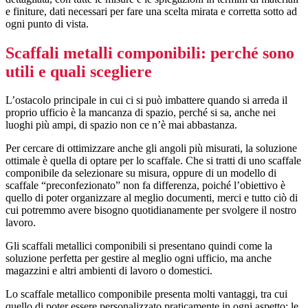
e finiture, dati necessari per fare una scelta mirata e corretta sotto ad
ogni punto di vista.
Scaffali metalli componibili: perché sono
utili e quali scegliere
L’ostacolo principale in cui ci si può imbattere quando si arreda il
proprio ufficio è la mancanza di spazio, perché si sa, anche nei
luoghi più ampi, di spazio non ce n’è mai abbastanza.
Per cercare di ottimizzare anche gli angoli più misurati, la soluzione
ottimale è quella di optare per lo scaffale. Che si tratti di uno scaffale
componibile da selezionare su misura, oppure di un modello di
scaffale “preconfezionato” non fa differenza, poiché l’obiettivo è
quello di poter organizzare al meglio documenti, merci e tutto ciò di
cui potremmo avere bisogno quotidianamente per svolgere il nostro
lavoro.
Gli scaffali metallici componibili si presentano quindi come la
soluzione perfetta per gestire al meglio ogni ufficio, ma anche
magazzini e altri ambienti di lavoro o domestici.
Lo scaffale metallico componibile presenta molti vantaggi, tra cui
quello di poter essere personalizzato praticamente in ogni aspetto: le