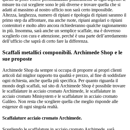
misure tra cui scegliere sono le più diverse e trovare quella che si
adatti al massimo al nostro ufficio non sarà certo impossibile.
Altezza, larghezza, numero di ripiani e tipologia di ripiani saranno il
primo step da affrontare, ma anche ruote, ripiani angolari o ripiani
contenitori e molto altro ancora richiederanno qualche ragionamento
in più. Insomma, sarà anche un semplice scaffale, ma è doveroso
sceglierlo con cura e attenzione, perché è una parte dell’arredamento
dell’ufficio che saprà di certo fare la differenza.
Scaffali metallici componibili. Archimede Shop e le
sue proposte
Archimede Shop da sempre si occupa di proporre ai propri clienti
articoli dal miglior rapporto tra qualità e prezzo, al fine di soddisfare
ogni richiesta, anche quella più specifica. Per quanto riguarda il
mondo degli scaffali, sul sito di Archimede Shop è possibile trovare
le scaffalature in acciaio cromato Archimede, le scaffalature in
acciaio cromato Minisystem e le scaffalature in acciaio cromato
Galileo. Non resta che scegliere quella che meglio risponde alle
esigenze di ogni singola realtà.
Scaffalature acciaio cromato Archimede.
Scegliendo le scaffalature in acciaio cromato Archimede, sarà