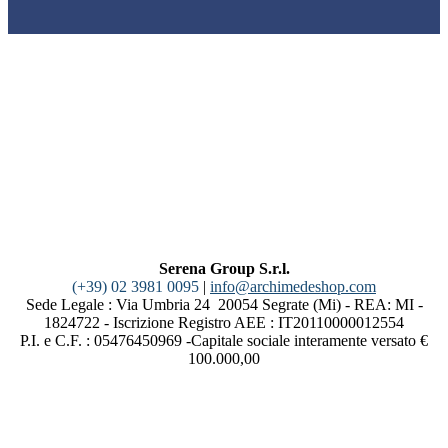
Serena Group S.r.l.
(+39) 02 3981 0095
|
info@archimedeshop.com
Sede Legale : Via Umbria 24 20054 Segrate (Mi) - REA: MI -
1824722 - Iscrizione Registro AEE : IT20110000012554
P.I. e C.F. : 05476450969 -Capitale sociale interamente versato €
100.000,00