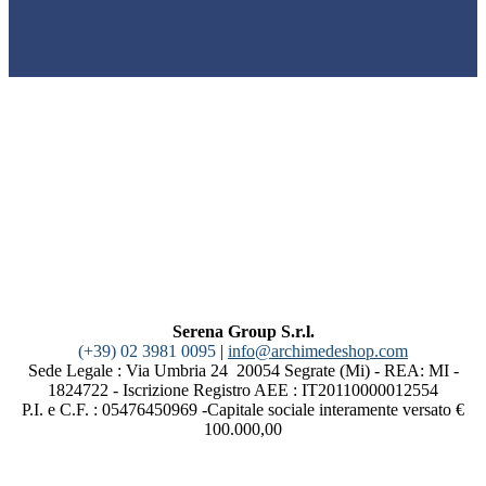
Serena Group S.r.l.
(+39) 02 3981 0095
|
info@archimedeshop.com
Sede Legale : Via Umbria 24 20054 Segrate (Mi) - REA: MI -
1824722 - Iscrizione Registro AEE : IT20110000012554
P.I. e C.F. : 05476450969 -Capitale sociale interamente versato €
100.000,00