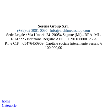
Serena Group S.r.l.
(+39) 02 3981 0095
|
info@archimedeshop.com
Sede Legale : Via Umbria 24 20054 Segrate (Mi) - REA: MI -
1824722 - Iscrizione Registro AEE : IT20110000012554
P.I. e C.F. : 05476450969 -Capitale sociale interamente versato €
100.000,00
home
Categorie