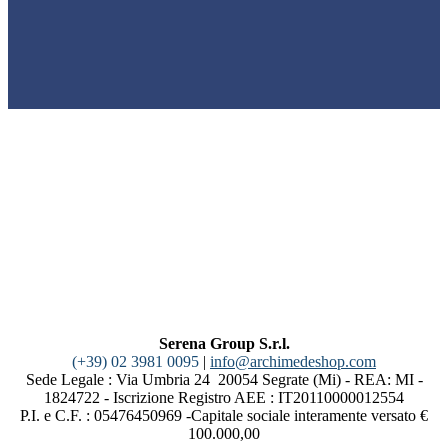
Serena Group S.r.l.
(+39) 02 3981 0095
|
info@archimedeshop.com
Sede Legale : Via Umbria 24 20054 Segrate (Mi) - REA: MI -
1824722 - Iscrizione Registro AEE : IT20110000012554
P.I. e C.F. : 05476450969 -Capitale sociale interamente versato €
100.000,00