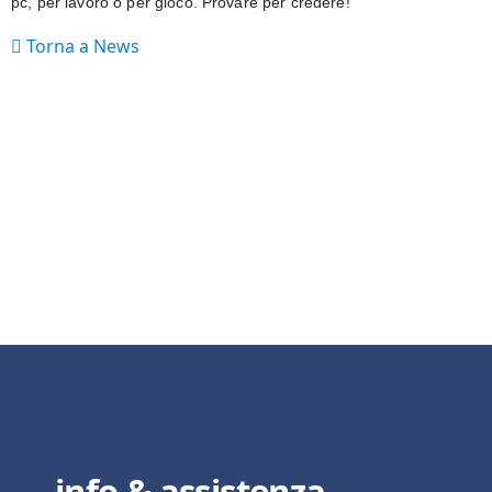
pc, per lavoro o per gioco. Provare per credere!
Torna a News
info & assistenza