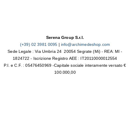
Serena Group S.r.l.
(+39) 02 3981 0095
|
info@archimedeshop.com
Sede Legale : Via Umbria 24 20054 Segrate (Mi) - REA: MI -
1824722 - Iscrizione Registro AEE : IT20110000012554
P.I. e C.F. : 05476450969 -Capitale sociale interamente versato €
100.000,00