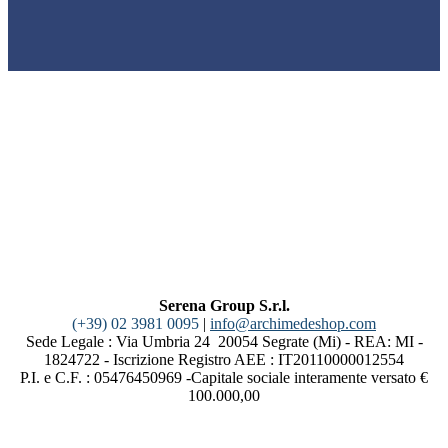
Serena Group S.r.l.
(+39) 02 3981 0095
|
info@archimedeshop.com
Sede Legale : Via Umbria 24 20054 Segrate (Mi) - REA: MI -
1824722 - Iscrizione Registro AEE : IT20110000012554
P.I. e C.F. : 05476450969 -Capitale sociale interamente versato €
100.000,00