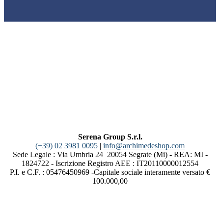
Serena Group S.r.l.
(+39) 02 3981 0095
|
info@archimedeshop.com
Sede Legale : Via Umbria 24 20054 Segrate (Mi) - REA: MI -
1824722 - Iscrizione Registro AEE : IT20110000012554
P.I. e C.F. : 05476450969 -Capitale sociale interamente versato €
100.000,00