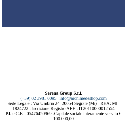
Serena Group S.r.l.
(+39) 02 3981 0095
|
info@archimedeshop.com
Sede Legale : Via Umbria 24 20054 Segrate (Mi) - REA: MI -
1824722 - Iscrizione Registro AEE : IT20110000012554
P.I. e C.F. : 05476450969 -Capitale sociale interamente versato €
100.000,00