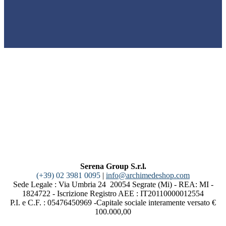
Serena Group S.r.l.
(+39) 02 3981 0095
|
info@archimedeshop.com
Sede Legale : Via Umbria 24 20054 Segrate (Mi) - REA: MI -
1824722 - Iscrizione Registro AEE : IT20110000012554
P.I. e C.F. : 05476450969 -Capitale sociale interamente versato €
100.000,00