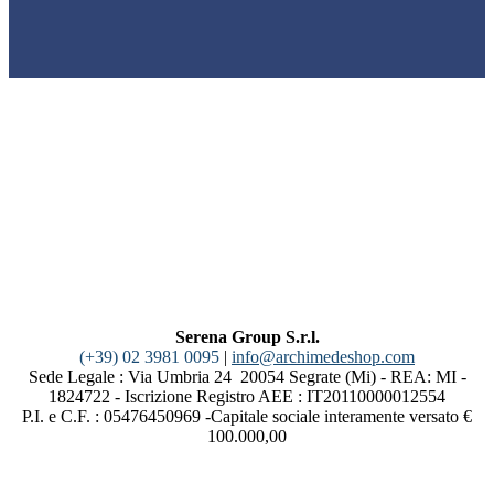
Serena Group S.r.l.
(+39) 02 3981 0095
|
info@archimedeshop.com
Sede Legale : Via Umbria 24 20054 Segrate (Mi) - REA: MI -
1824722 - Iscrizione Registro AEE : IT20110000012554
P.I. e C.F. : 05476450969 -Capitale sociale interamente versato €
100.000,00