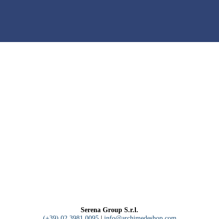
Serena Group S.r.l.
(+39) 02 3981 0095
|
info@archimedeshop.com