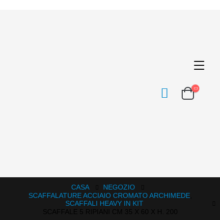
CASA
NEGOZIO
SCAFFALATURE ACCIAIO CROMATO ARCHIMEDE
,
SCAFFALI HEAVY IN KIT
SCAFFALE 5 RIPIANI CM 35 X 60 X H. 200