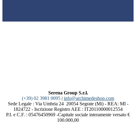
Serena Group S.r.l.
(+39) 02 3981 0095
|
info@archimedeshop.com
Sede Legale : Via Umbria 24 20054 Segrate (Mi) - REA: MI -
1824722 - Iscrizione Registro AEE : IT20110000012554
P.I. e C.F. : 05476450969 -Capitale sociale interamente versato €
100.000,00