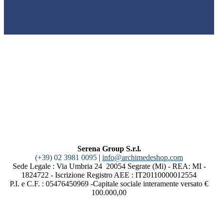
Serena Group S.r.l.
(+39) 02 3981 0095
|
info@archimedeshop.com
Sede Legale : Via Umbria 24 20054 Segrate (Mi) - REA: MI -
1824722 - Iscrizione Registro AEE : IT20110000012554
P.I. e C.F. : 05476450969 -Capitale sociale interamente versato €
100.000,00