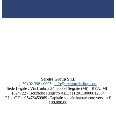
Serena Group S.r.l.
(+39) 02 3981 0095
|
info@archimedeshop.com
Sede Legale : Via Umbria 24 20054 Segrate (Mi) - REA: MI -
1824722 - Iscrizione Registro AEE : IT20110000012554
P.I. e C.F. : 05476450969 -Capitale sociale interamente versato €
100.000,00