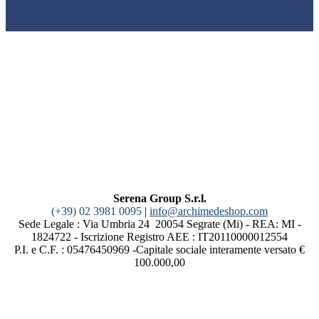
Serena Group S.r.l.
(+39) 02 3981 0095
|
info@archimedeshop.com
Sede Legale : Via Umbria 24 20054 Segrate (Mi) - REA: MI -
1824722 - Iscrizione Registro AEE : IT20110000012554
P.I. e C.F. : 05476450969 -Capitale sociale interamente versato €
100.000,00