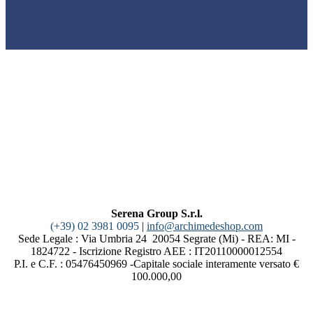
Serena Group S.r.l.
(+39) 02 3981 0095
|
info@archimedeshop.com
Sede Legale : Via Umbria 24 20054 Segrate (Mi) - REA: MI -
1824722 - Iscrizione Registro AEE : IT20110000012554
P.I. e C.F. : 05476450969 -Capitale sociale interamente versato €
100.000,00