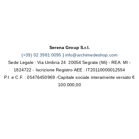
Serena Group S.r.l.
(+39) 02 3981 0095
|
info@archimedeshop.com
Sede Legale : Via Umbria 24 20054 Segrate (Mi) - REA: MI -
1824722 - Iscrizione Registro AEE : IT20110000012554
P.I. e C.F. : 05476450969 -Capitale sociale interamente versato €
100.000,00