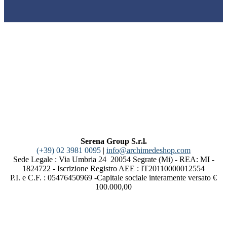
Serena Group S.r.l.
(+39) 02 3981 0095
|
info@archimedeshop.com
Sede Legale : Via Umbria 24 20054 Segrate (Mi) - REA: MI -
1824722 - Iscrizione Registro AEE : IT20110000012554
P.I. e C.F. : 05476450969 -Capitale sociale interamente versato €
100.000,00