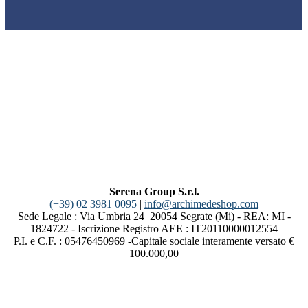
Serena Group S.r.l.
(+39) 02 3981 0095
|
info@archimedeshop.com
Sede Legale : Via Umbria 24 20054 Segrate (Mi) - REA: MI -
1824722 - Iscrizione Registro AEE : IT20110000012554
P.I. e C.F. : 05476450969 -Capitale sociale interamente versato €
100.000,00