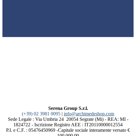
Serena Group S.r.l.
(+39) 02 3981 0095
|
info@archimedeshop.com
Sede Legale : Via Umbria 24 20054 Segrate (Mi) - REA: MI -
1824722 - Iscrizione Registro AEE : IT20110000012554
P.I. e C.F. : 05476450969 -Capitale sociale interamente versato €
100.000,00