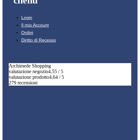
clienti
Login
Il mio Account
Ordini
Diritto di Recesso
Archimede Shopping
valutazione negozio
4.55 / 5
valutazione prodotto
4.64 / 5
279 recensioni