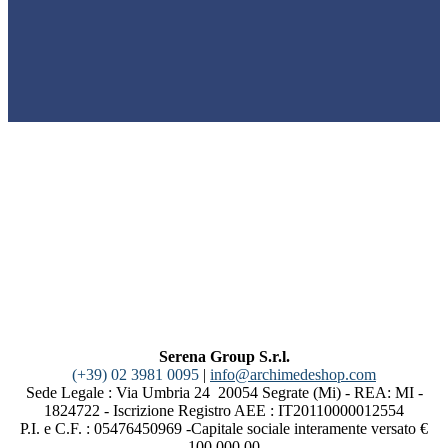
Serena Group S.r.l.
(+39) 02 3981 0095
|
info@archimedeshop.com
Sede Legale : Via Umbria 24 20054 Segrate (Mi) - REA: MI -
1824722 - Iscrizione Registro AEE : IT20110000012554
P.I. e C.F. : 05476450969 -Capitale sociale interamente versato €
100.000,00