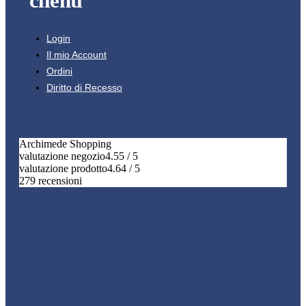
clienti
Login
Il mio Account
Ordini
Diritto di Recesso
Archimede Shopping
valutazione negozio
4.55 / 5
valutazione prodotto
4.64 / 5
279 recensioni