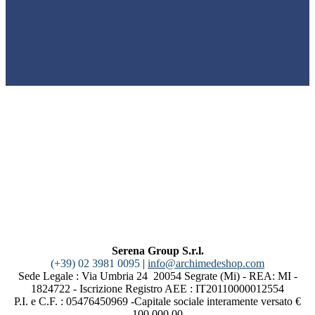
Serena Group S.r.l.
(+39) 02 3981 0095
|
info@archimedeshop.com
Sede Legale : Via Umbria 24 20054 Segrate (Mi) - REA: MI -
1824722 - Iscrizione Registro AEE : IT20110000012554
P.I. e C.F. : 05476450969 -Capitale sociale interamente versato €
100.000,00