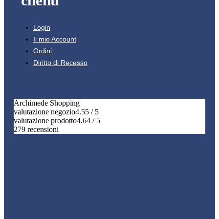
clienti
Login
Il mio Account
Ordini
Diritto di Recesso
Archimede Shopping
valutazione negozio
4.55 / 5
valutazione prodotto
4.64 / 5
279 recensioni