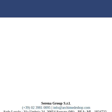
Serena Group S.r.l.
(+39) 02 3981 0095
|
info@archimedeshop.com
Sede Legale : Via Umbria 24 20054 Segrate (Mi) - REA: MI - 1824722 -