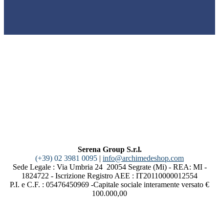
Serena Group S.r.l.
(+39) 02 3981 0095
|
info@archimedeshop.com
Sede Legale : Via Umbria 24 20054 Segrate (Mi) - REA: MI -
1824722 - Iscrizione Registro AEE : IT20110000012554
P.I. e C.F. : 05476450969 -Capitale sociale interamente versato €
100.000,00