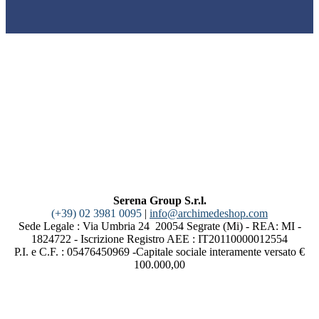
Serena Group S.r.l.
(+39) 02 3981 0095
|
info@archimedeshop.com
Sede Legale : Via Umbria 24 20054 Segrate (Mi) - REA: MI -
1824722 - Iscrizione Registro AEE : IT20110000012554
P.I. e C.F. : 05476450969 -Capitale sociale interamente versato €
100.000,00