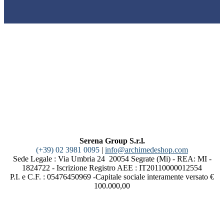
Serena Group S.r.l.
(+39) 02 3981 0095
|
info@archimedeshop.com
Sede Legale : Via Umbria 24 20054 Segrate (Mi) - REA: MI -
1824722 - Iscrizione Registro AEE : IT20110000012554
P.I. e C.F. : 05476450969 -Capitale sociale interamente versato €
100.000,00