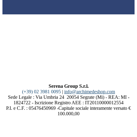
Serena Group S.r.l.
(+39) 02 3981 0095
|
info@archimedeshop.com
Sede Legale : Via Umbria 24 20054 Segrate (Mi) - REA: MI -
1824722 - Iscrizione Registro AEE : IT20110000012554
P.I. e C.F. : 05476450969 -Capitale sociale interamente versato €
100.000,00