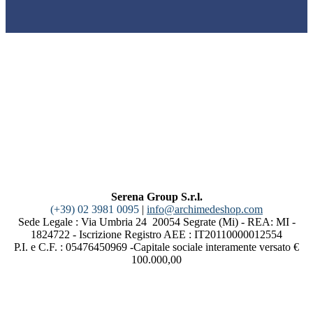
Serena Group S.r.l.
(+39) 02 3981 0095
|
info@archimedeshop.com
Sede Legale : Via Umbria 24 20054 Segrate (Mi) - REA: MI -
1824722 - Iscrizione Registro AEE : IT20110000012554
P.I. e C.F. : 05476450969 -Capitale sociale interamente versato €
100.000,00