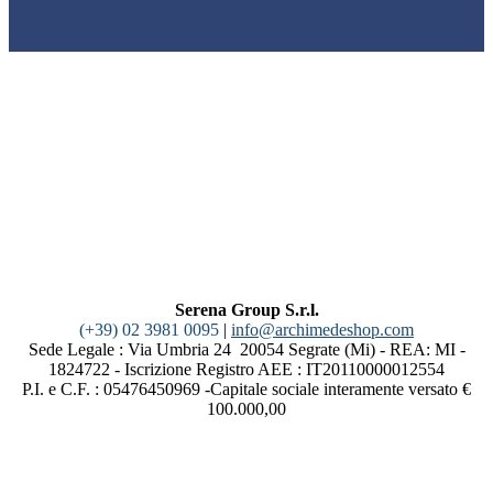
Serena Group S.r.l.
(+39) 02 3981 0095
|
info@archimedeshop.com
Sede Legale : Via Umbria 24 20054 Segrate (Mi) - REA: MI -
1824722 - Iscrizione Registro AEE : IT20110000012554
P.I. e C.F. : 05476450969 -Capitale sociale interamente versato €
100.000,00