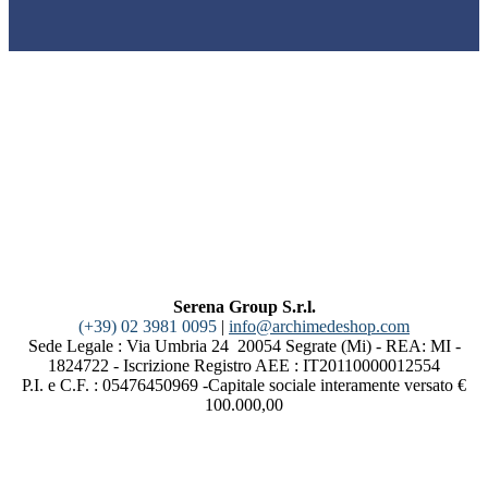
Serena Group S.r.l.
(+39) 02 3981 0095
|
info@archimedeshop.com
Sede Legale : Via Umbria 24 20054 Segrate (Mi) - REA: MI -
1824722 - Iscrizione Registro AEE : IT20110000012554
P.I. e C.F. : 05476450969 -Capitale sociale interamente versato €
100.000,00