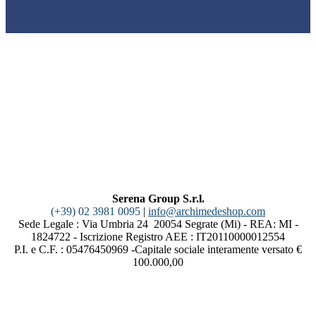
Serena Group S.r.l.
(+39) 02 3981 0095
|
info@archimedeshop.com
Sede Legale : Via Umbria 24 20054 Segrate (Mi) - REA: MI -
1824722 - Iscrizione Registro AEE : IT20110000012554
P.I. e C.F. : 05476450969 -Capitale sociale interamente versato €
100.000,00