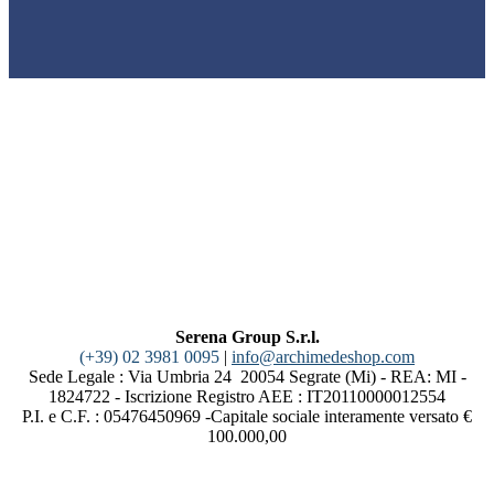
Serena Group S.r.l.
(+39) 02 3981 0095
|
info@archimedeshop.com
Sede Legale : Via Umbria 24 20054 Segrate (Mi) - REA: MI -
1824722 - Iscrizione Registro AEE : IT20110000012554
P.I. e C.F. : 05476450969 -Capitale sociale interamente versato €
100.000,00