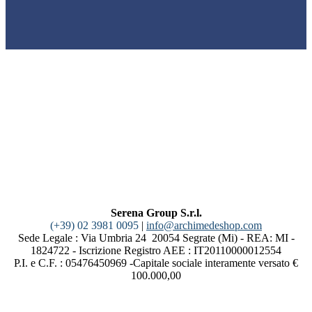
Serena Group S.r.l.
(+39) 02 3981 0095
|
info@archimedeshop.com
Sede Legale : Via Umbria 24 20054 Segrate (Mi) - REA: MI -
1824722 - Iscrizione Registro AEE : IT20110000012554
P.I. e C.F. : 05476450969 -Capitale sociale interamente versato €
100.000,00