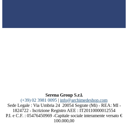
Serena Group S.r.l.
(+39) 02 3981 0095
|
info@archimedeshop.com
Sede Legale : Via Umbria 24 20054 Segrate (Mi) - REA: MI -
1824722 - Iscrizione Registro AEE : IT20110000012554
P.I. e C.F. : 05476450969 -Capitale sociale interamente versato €
100.000,00