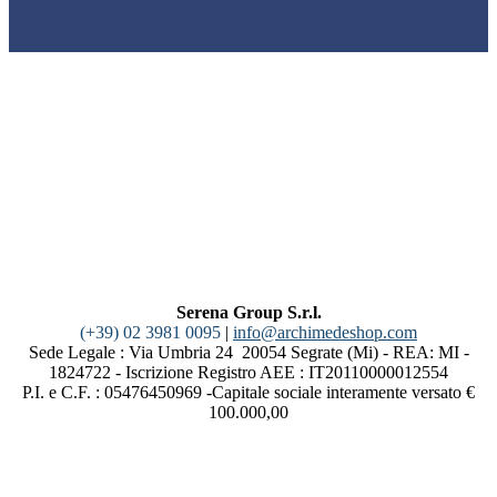
Serena Group S.r.l.
(+39) 02 3981 0095
|
info@archimedeshop.com
Sede Legale : Via Umbria 24 20054 Segrate (Mi) - REA: MI -
1824722 - Iscrizione Registro AEE : IT20110000012554
P.I. e C.F. : 05476450969 -Capitale sociale interamente versato €
100.000,00