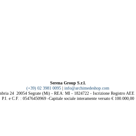
Serena Group S.r.l.
(+39) 02 3981 0095
|
info@archimedeshop.com
mbria 24 20054 Segrate (Mi) - REA: MI - 1824722 - Iscrizione Registro AE
P.I. e C.F. : 05476450969 -Capitale sociale interamente versato € 100.000,00