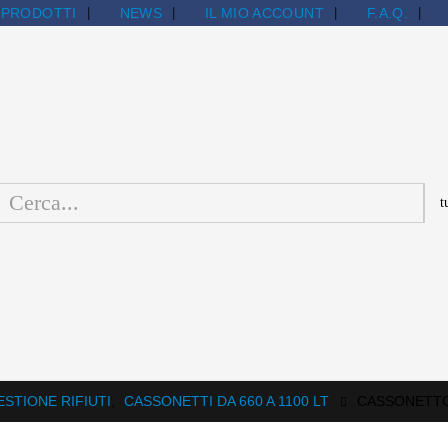
PRODOTTI
NEWS
IL MIO ACCOUNT
F.A.Q.
ESTIONE RIFIUTI
,
CASSONETTI DA 660 A 1100 LT
CASSONETTO 