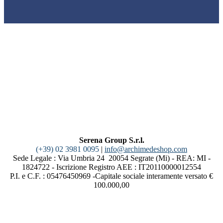
Serena Group S.r.l.
(+39) 02 3981 0095
|
info@archimedeshop.com
Sede Legale : Via Umbria 24 20054 Segrate (Mi) - REA: MI -
1824722 - Iscrizione Registro AEE : IT20110000012554
P.I. e C.F. : 05476450969 -Capitale sociale interamente versato €
100.000,00