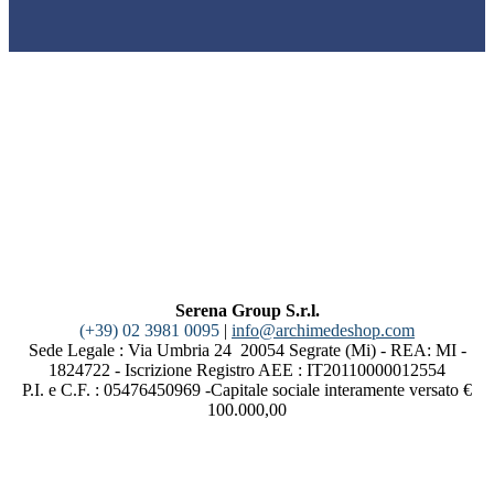
Serena Group S.r.l.
(+39) 02 3981 0095
|
info@archimedeshop.com
Sede Legale : Via Umbria 24 20054 Segrate (Mi) - REA: MI -
1824722 - Iscrizione Registro AEE : IT20110000012554
P.I. e C.F. : 05476450969 -Capitale sociale interamente versato €
100.000,00