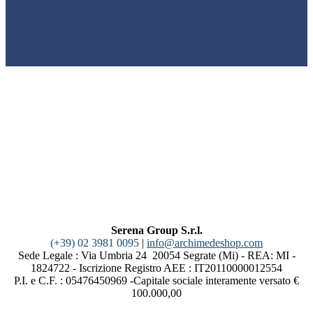
Serena Group S.r.l.
(+39) 02 3981 0095
|
info@archimedeshop.com
Sede Legale : Via Umbria 24 20054 Segrate (Mi) - REA: MI -
1824722 - Iscrizione Registro AEE : IT20110000012554
P.I. e C.F. : 05476450969 -Capitale sociale interamente versato €
100.000,00