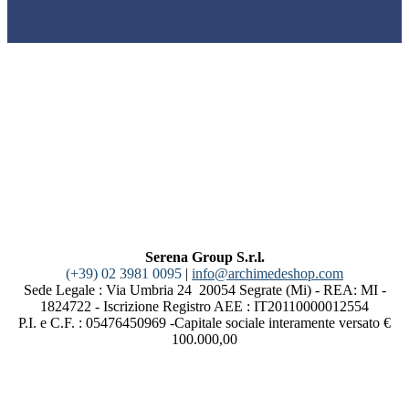
Serena Group S.r.l.
(+39) 02 3981 0095
|
info@archimedeshop.com
Sede Legale : Via Umbria 24 20054 Segrate (Mi) - REA: MI -
1824722 - Iscrizione Registro AEE : IT20110000012554
P.I. e C.F. : 05476450969 -Capitale sociale interamente versato €
100.000,00