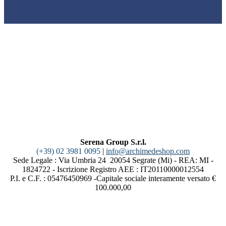
Serena Group S.r.l.
(+39) 02 3981 0095
|
info@archimedeshop.com
Sede Legale : Via Umbria 24 20054 Segrate (Mi) - REA: MI -
1824722 - Iscrizione Registro AEE : IT20110000012554
P.I. e C.F. : 05476450969 -Capitale sociale interamente versato €
100.000,00