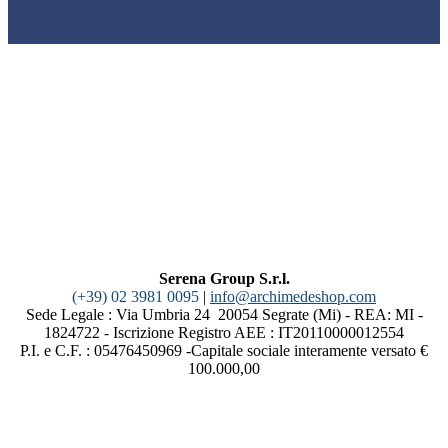
Serena Group S.r.l.
(+39) 02 3981 0095
|
info@archimedeshop.com
Sede Legale : Via Umbria 24 20054 Segrate (Mi) - REA: MI -
1824722 - Iscrizione Registro AEE : IT20110000012554
P.I. e C.F. : 05476450969 -Capitale sociale interamente versato €
100.000,00