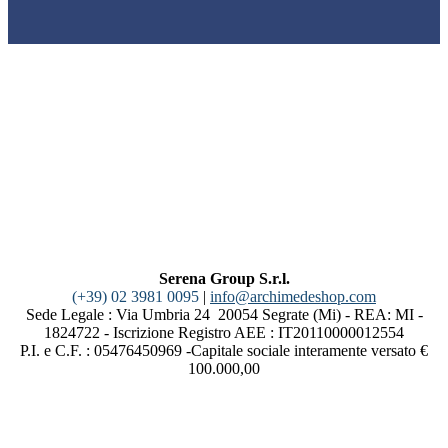
Serena Group S.r.l.
(+39) 02 3981 0095
|
info@archimedeshop.com
Sede Legale : Via Umbria 24 20054 Segrate (Mi) - REA: MI -
1824722 - Iscrizione Registro AEE : IT20110000012554
P.I. e C.F. : 05476450969 -Capitale sociale interamente versato €
100.000,00