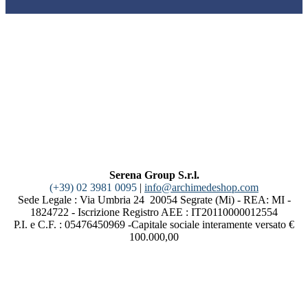
Serena Group S.r.l.
(+39) 02 3981 0095
|
info@archimedeshop.com
Sede Legale : Via Umbria 24 20054 Segrate (Mi) - REA: MI -
1824722 - Iscrizione Registro AEE : IT20110000012554
P.I. e C.F. : 05476450969 -Capitale sociale interamente versato €
100.000,00