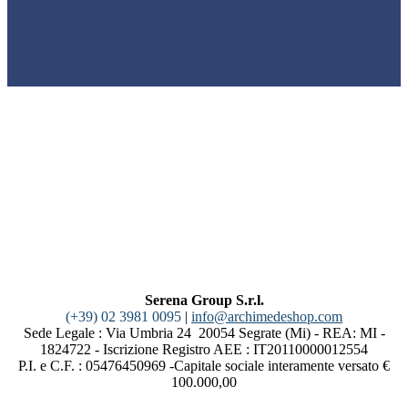
Serena Group S.r.l.
(+39) 02 3981 0095
|
info@archimedeshop.com
Sede Legale : Via Umbria 24 20054 Segrate (Mi) - REA: MI -
1824722 - Iscrizione Registro AEE : IT20110000012554
P.I. e C.F. : 05476450969 -Capitale sociale interamente versato €
100.000,00