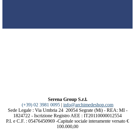
Serena Group S.r.l.
(+39) 02 3981 0095
|
info@archimedeshop.com
Sede Legale : Via Umbria 24 20054 Segrate (Mi) - REA: MI -
1824722 - Iscrizione Registro AEE : IT20110000012554
P.I. e C.F. : 05476450969 -Capitale sociale interamente versato €
100.000,00