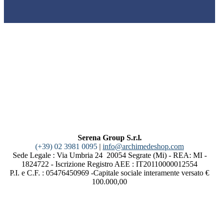
Serena Group S.r.l.
(+39) 02 3981 0095
|
info@archimedeshop.com
Sede Legale : Via Umbria 24 20054 Segrate (Mi) - REA: MI -
1824722 - Iscrizione Registro AEE : IT20110000012554
P.I. e C.F. : 05476450969 -Capitale sociale interamente versato €
100.000,00