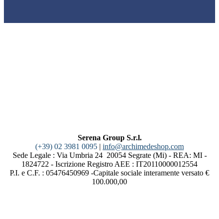
Serena Group S.r.l.
(+39) 02 3981 0095
|
info@archimedeshop.com
Sede Legale : Via Umbria 24 20054 Segrate (Mi) - REA: MI -
1824722 - Iscrizione Registro AEE : IT20110000012554
P.I. e C.F. : 05476450969 -Capitale sociale interamente versato €
100.000,00